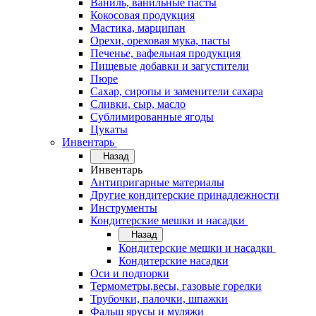
Ваниль, ванильные пасты
Кокосовая продукция
Мастика, марципан
Орехи, ореховая мука, пасты
Печенье, вафельная продукция
Пищевые добавки и загустители
Пюре
Сахар, сиропы и заменители сахара
Сливки, сыр, масло
Сублимированные ягоды
Цукаты
Инвентарь
Назад
Инвентарь
Антипригарные материалы
Другие кондитерские принадлежности
Инструменты
Кондитерские мешки и насадки
Назад
Кондитерские мешки и насадки
Кондитерские насадки
Оси и подпорки
Термометры,весы, газовые горелки
Трубочки, палочки, шпажки
Фальш ярусы и муляжи