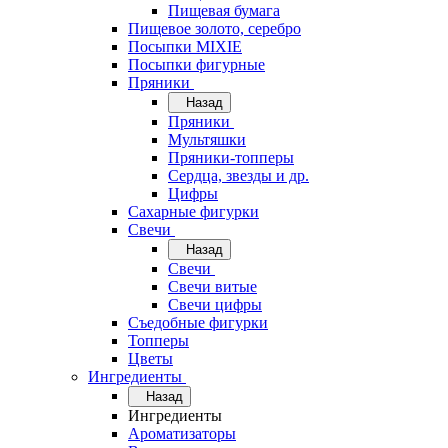
Пищевая бумага
Пищевое золото, серебро
Посыпки MIXIE
Посыпки фигурные
Пряники
Назад
Пряники
Мультяшки
Пряники-топперы
Сердца, звезды и др.
Цифры
Сахарные фигурки
Свечи
Назад
Свечи
Свечи витые
Свечи цифры
Съедобные фигурки
Топперы
Цветы
Ингредиенты
Назад
Ингредиенты
Ароматизаторы