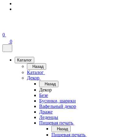
0
0
Каталог
Назад
Каталог
Декор
Назад
Декор
Безе
Бусинки, шарики
Вафельный декор
Драже
Леденцы
Пищевая печать
Назад
Пищевая печать