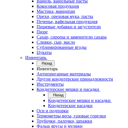
Ваниль, ванильные пасты
Кокосовая продукция
Мастика, марципан
Орехи, ореховая мука, пасты
Печенье, вафельная продукция
Пищевые добавки и загустители
Пюре
Сахар, сиропы и заменители сахара
Сливки, сыр, масло
Сублимированные ягоды
Цукаты
Инвентарь
Назад
Инвентарь
Антипригарные материалы
Другие кондитерские принадлежности
Инструменты
Кондитерские мешки и насадки
Назад
Кондитерские мешки и насадки
Кондитерские насадки
Оси и подпорки
Термометры,весы, газовые горелки
Трубочки, палочки, шпажки
Фальш ярусы и муляжи