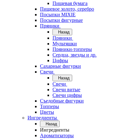
Пищевая бумага
Пищевое золото, серебро
Посыпки MIXIE
Посыпки фигурные
Пряники
Назад
Пряники
Мультяшки
Пряники-топперы
Сердца, звезды и др.
Цифры
Сахарные фигурки
Свечи
Назад
Свечи
Свечи витые
Свечи цифры
Съедобные фигурки
Топперы
Цветы
Ингредиенты
Назад
Ингредиенты
Ароматизаторы