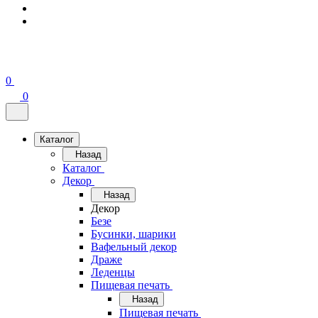
0
0
Каталог
Назад
Каталог
Декор
Назад
Декор
Безе
Бусинки, шарики
Вафельный декор
Драже
Леденцы
Пищевая печать
Назад
Пищевая печать