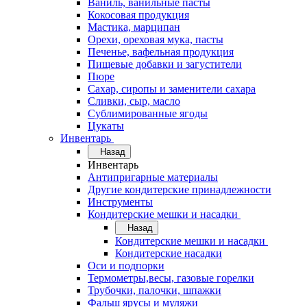
Ваниль, ванильные пасты
Кокосовая продукция
Мастика, марципан
Орехи, ореховая мука, пасты
Печенье, вафельная продукция
Пищевые добавки и загустители
Пюре
Сахар, сиропы и заменители сахара
Сливки, сыр, масло
Сублимированные ягоды
Цукаты
Инвентарь
Назад
Инвентарь
Антипригарные материалы
Другие кондитерские принадлежности
Инструменты
Кондитерские мешки и насадки
Назад
Кондитерские мешки и насадки
Кондитерские насадки
Оси и подпорки
Термометры,весы, газовые горелки
Трубочки, палочки, шпажки
Фальш ярусы и муляжи