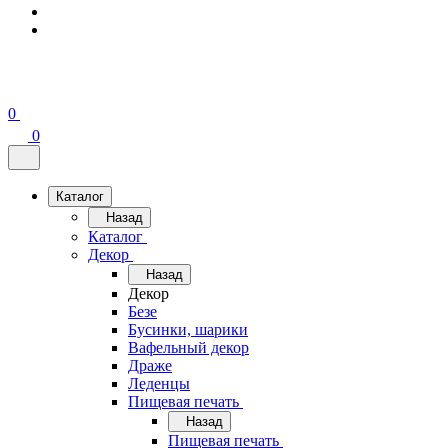
0
0
Каталог
Назад
Каталог
Декор
Назад
Декор
Безе
Бусинки, шарики
Вафельный декор
Драже
Леденцы
Пищевая печать
Назад
Пищевая печать