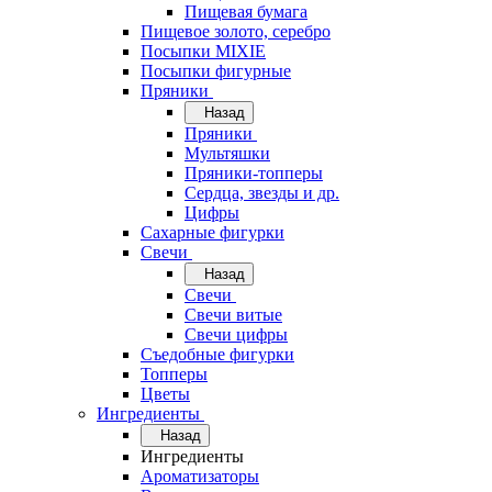
Пищевая бумага
Пищевое золото, серебро
Посыпки MIXIE
Посыпки фигурные
Пряники
Назад
Пряники
Мультяшки
Пряники-топперы
Сердца, звезды и др.
Цифры
Сахарные фигурки
Свечи
Назад
Свечи
Свечи витые
Свечи цифры
Съедобные фигурки
Топперы
Цветы
Ингредиенты
Назад
Ингредиенты
Ароматизаторы