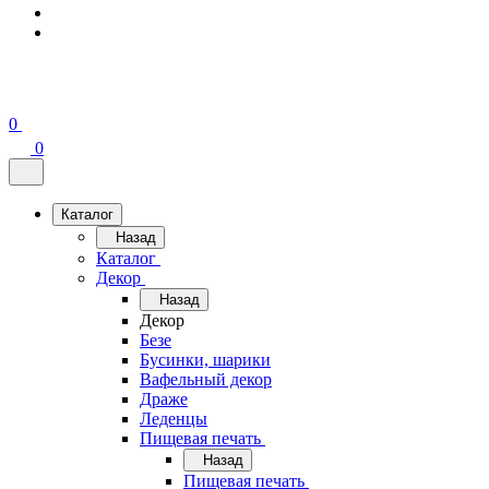
0
0
Каталог
Назад
Каталог
Декор
Назад
Декор
Безе
Бусинки, шарики
Вафельный декор
Драже
Леденцы
Пищевая печать
Назад
Пищевая печать