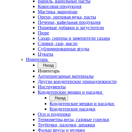
Ваниль, ванильные пасты
Кокосовая продукция
Мастика, марципан
Орехи, ореховая мука, пасты
Печенье, вафельная продукция
Пищевые добавки и загустители
Пюре
Сахар, сиропы и заменители сахара
Сливки, сыр, масло
Сублимированные ягоды
Цукаты
Инвентарь
Назад
Инвентарь
Антипригарные материалы
Другие кондитерские принадлежности
Инструменты
Кондитерские мешки и насадки
Назад
Кондитерские мешки и насадки
Кондитерские насадки
Оси и подпорки
Термометры,весы, газовые горелки
Трубочки, палочки, шпажки
Фальш ярусы и муляжи