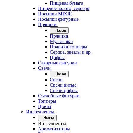
Пищевая бумага
Пищевое золото, серебро
Посыпки MIXIE
Посыпки фигурные
Пряники
Назад
Пряники
Мультяшки
Пряники-топперы
Сердца, звезды и др.
Цифры
Сахарные фигурки
Свечи
Назад
Свечи
Свечи витые
Свечи цифры
Съедобные фигурки
Топперы
Цветы
Ингредиенты
Назад
Ингредиенты
Ароматизаторы