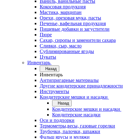
Ваниль, ванильные пасты
Кокосовая продукция
Мастика, марципан
Орехи, ореховая мука, пасты
Печенье, вафельная продукция
Пищевые добавки и загустители
Пюре
Сахар, сиропы и заменители сахара
Сливки, сыр, масло
Сублимированные ягоды
Цукаты
Инвентарь
Назад
Инвентарь
Антипригарные материалы
Другие кондитерские принадлежности
Инструменты
Кондитерские мешки и насадки
Назад
Кондитерские мешки и насадки
Кондитерские насадки
Оси и подпорки
Термометры,весы, газовые горелки
Трубочки, палочки, шпажки
Фальш ярусы и муляжи