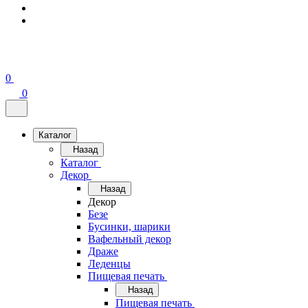
0
0
Каталог
Назад
Каталог
Декор
Назад
Декор
Безе
Бусинки, шарики
Вафельный декор
Драже
Леденцы
Пищевая печать
Назад
Пищевая печать