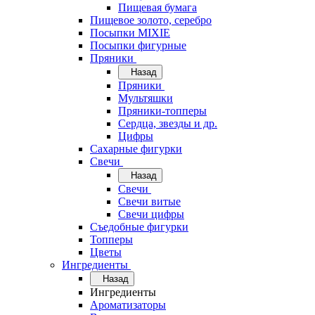
Пищевая бумага
Пищевое золото, серебро
Посыпки MIXIE
Посыпки фигурные
Пряники
Назад
Пряники
Мультяшки
Пряники-топперы
Сердца, звезды и др.
Цифры
Сахарные фигурки
Свечи
Назад
Свечи
Свечи витые
Свечи цифры
Съедобные фигурки
Топперы
Цветы
Ингредиенты
Назад
Ингредиенты
Ароматизаторы