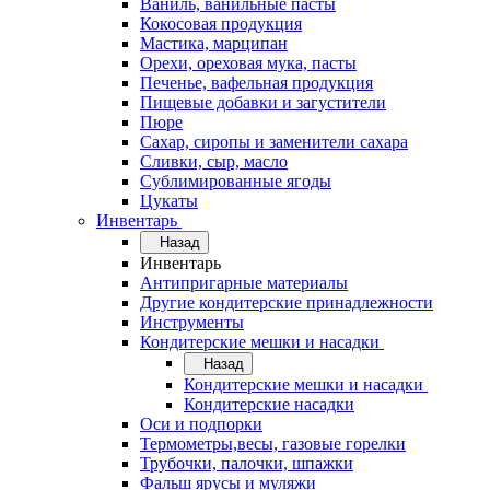
Ваниль, ванильные пасты
Кокосовая продукция
Мастика, марципан
Орехи, ореховая мука, пасты
Печенье, вафельная продукция
Пищевые добавки и загустители
Пюре
Сахар, сиропы и заменители сахара
Сливки, сыр, масло
Сублимированные ягоды
Цукаты
Инвентарь
Назад
Инвентарь
Антипригарные материалы
Другие кондитерские принадлежности
Инструменты
Кондитерские мешки и насадки
Назад
Кондитерские мешки и насадки
Кондитерские насадки
Оси и подпорки
Термометры,весы, газовые горелки
Трубочки, палочки, шпажки
Фальш ярусы и муляжи