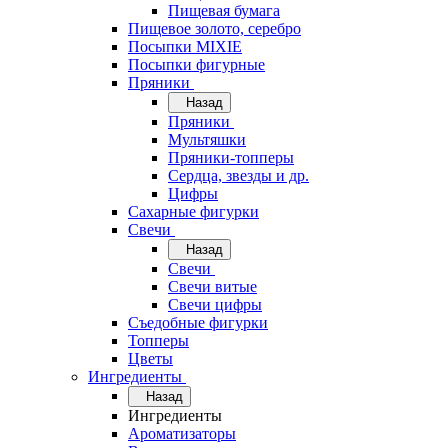
Пищевая бумага
Пищевое золото, серебро
Посыпки MIXIE
Посыпки фигурные
Пряники
Назад
Пряники
Мультяшки
Пряники-топперы
Сердца, звезды и др.
Цифры
Сахарные фигурки
Свечи
Назад
Свечи
Свечи витые
Свечи цифры
Съедобные фигурки
Топперы
Цветы
Ингредиенты
Назад
Ингредиенты
Ароматизаторы