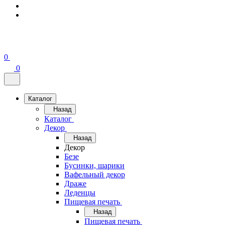
0
0
Каталог
Назад
Каталог
Декор
Назад
Декор
Безе
Бусинки, шарики
Вафельный декор
Драже
Леденцы
Пищевая печать
Назад
Пищевая печать