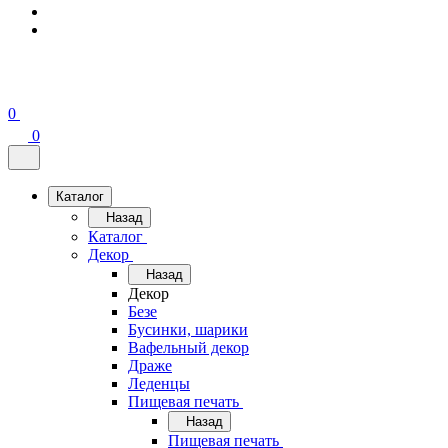
0
0
Каталог
Назад
Каталог
Декор
Назад
Декор
Безе
Бусинки, шарики
Вафельный декор
Драже
Леденцы
Пищевая печать
Назад
Пищевая печать