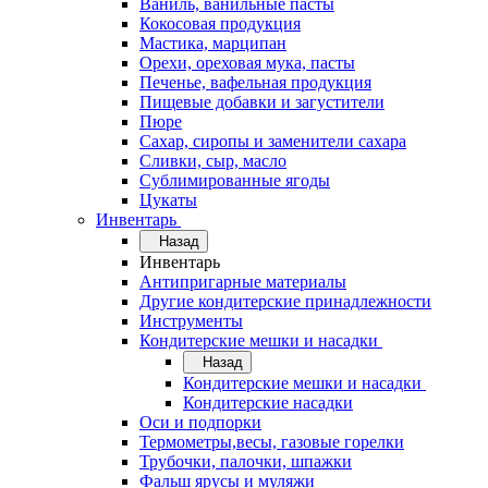
Ваниль, ванильные пасты
Кокосовая продукция
Мастика, марципан
Орехи, ореховая мука, пасты
Печенье, вафельная продукция
Пищевые добавки и загустители
Пюре
Сахар, сиропы и заменители сахара
Сливки, сыр, масло
Сублимированные ягоды
Цукаты
Инвентарь
Назад
Инвентарь
Антипригарные материалы
Другие кондитерские принадлежности
Инструменты
Кондитерские мешки и насадки
Назад
Кондитерские мешки и насадки
Кондитерские насадки
Оси и подпорки
Термометры,весы, газовые горелки
Трубочки, палочки, шпажки
Фальш ярусы и муляжи