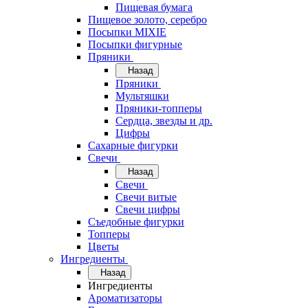
Пищевая бумага
Пищевое золото, серебро
Посыпки MIXIE
Посыпки фигурные
Пряники
Назад
Пряники
Мультяшки
Пряники-топперы
Сердца, звезды и др.
Цифры
Сахарные фигурки
Свечи
Назад
Свечи
Свечи витые
Свечи цифры
Съедобные фигурки
Топперы
Цветы
Ингредиенты
Назад
Ингредиенты
Ароматизаторы