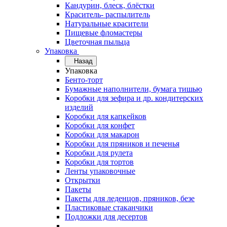
Кандурин, блеск, блёстки
Краситель- распылитель
Натуральные красители
Пищевые фломастеры
Цветочная пыльца
Упаковка
Назад
Упаковка
Бенто-торт
Бумажные наполнители, бумага тишью
Коробки для зефира и др. кондитерских
изделий
Коробки для капкейков
Коробки для конфет
Коробки для макарон
Коробки для пряников и печенья
Коробки для рулета
Коробки для тортов
Ленты упаковочные
Открытки
Пакеты
Пакеты для леденцов, пряников, безе
Пластиковые стаканчики
Подложки для десертов