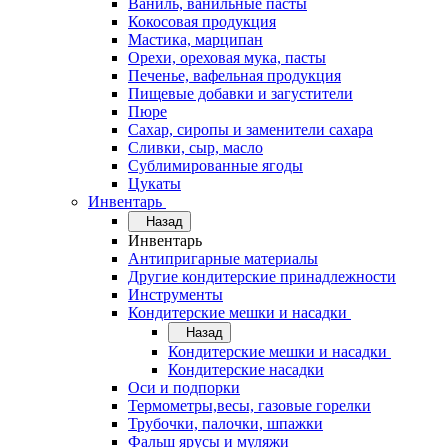
Ваниль, ванильные пасты
Кокосовая продукция
Мастика, марципан
Орехи, ореховая мука, пасты
Печенье, вафельная продукция
Пищевые добавки и загустители
Пюре
Сахар, сиропы и заменители сахара
Сливки, сыр, масло
Сублимированные ягоды
Цукаты
Инвентарь
Назад
Инвентарь
Антипригарные материалы
Другие кондитерские принадлежности
Инструменты
Кондитерские мешки и насадки
Назад
Кондитерские мешки и насадки
Кондитерские насадки
Оси и подпорки
Термометры,весы, газовые горелки
Трубочки, палочки, шпажки
Фальш ярусы и муляжи