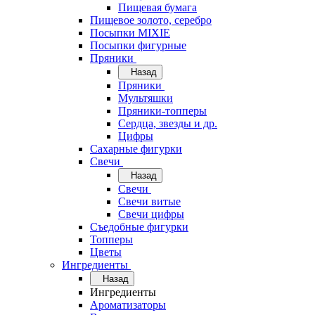
Пищевая бумага
Пищевое золото, серебро
Посыпки MIXIE
Посыпки фигурные
Пряники
Назад
Пряники
Мультяшки
Пряники-топперы
Сердца, звезды и др.
Цифры
Сахарные фигурки
Свечи
Назад
Свечи
Свечи витые
Свечи цифры
Съедобные фигурки
Топперы
Цветы
Ингредиенты
Назад
Ингредиенты
Ароматизаторы