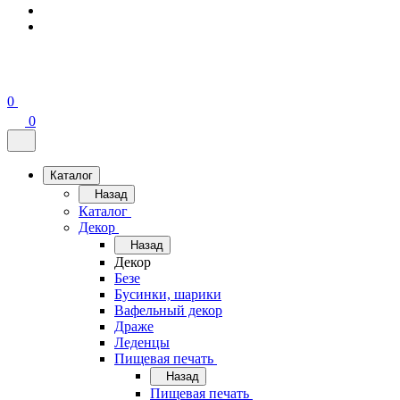
0
0
Каталог
Назад
Каталог
Декор
Назад
Декор
Безе
Бусинки, шарики
Вафельный декор
Драже
Леденцы
Пищевая печать
Назад
Пищевая печать