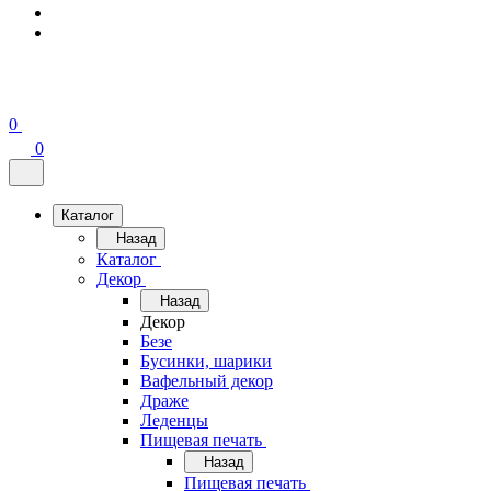
0
0
Каталог
Назад
Каталог
Декор
Назад
Декор
Безе
Бусинки, шарики
Вафельный декор
Драже
Леденцы
Пищевая печать
Назад
Пищевая печать