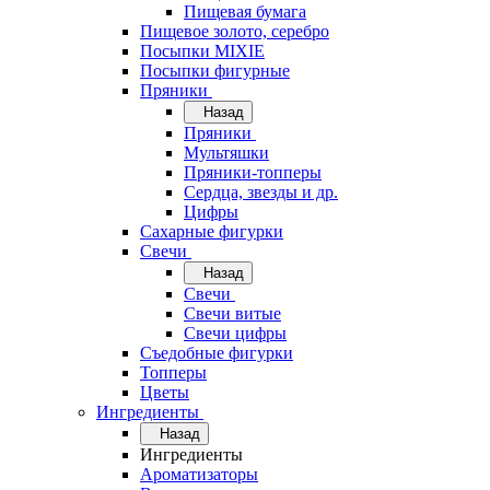
Пищевая бумага
Пищевое золото, серебро
Посыпки MIXIE
Посыпки фигурные
Пряники
Назад
Пряники
Мультяшки
Пряники-топперы
Сердца, звезды и др.
Цифры
Сахарные фигурки
Свечи
Назад
Свечи
Свечи витые
Свечи цифры
Съедобные фигурки
Топперы
Цветы
Ингредиенты
Назад
Ингредиенты
Ароматизаторы