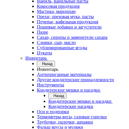
Ваниль, ванильные пасты
Кокосовая продукция
Мастика, марципан
Орехи, ореховая мука, пасты
Печенье, вафельная продукция
Пищевые добавки и загустители
Пюре
Сахар, сиропы и заменители сахара
Сливки, сыр, масло
Сублимированные ягоды
Цукаты
Инвентарь
Назад
Инвентарь
Антипригарные материалы
Другие кондитерские принадлежности
Инструменты
Кондитерские мешки и насадки
Назад
Кондитерские мешки и насадки
Кондитерские насадки
Оси и подпорки
Термометры,весы, газовые горелки
Трубочки, палочки, шпажки
Фальш ярусы и муляжи