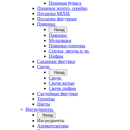
Пищевая бумага
Пищевое золото, серебро
Посыпки MIXIE
Посыпки фигурные
Пряники
Назад
Пряники
Мультяшки
Пряники-топперы
Сердца, звезды и др.
Цифры
Сахарные фигурки
Свечи
Назад
Свечи
Свечи витые
Свечи цифры
Съедобные фигурки
Топперы
Цветы
Ингредиенты
Назад
Ингредиенты
Ароматизаторы