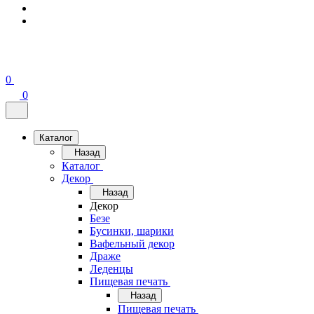
0
0
Каталог
Назад
Каталог
Декор
Назад
Декор
Безе
Бусинки, шарики
Вафельный декор
Драже
Леденцы
Пищевая печать
Назад
Пищевая печать