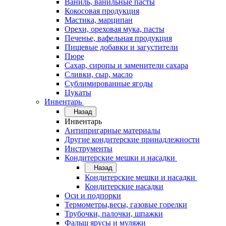
Ваниль, ванильные пасты
Кокосовая продукция
Мастика, марципан
Орехи, ореховая мука, пасты
Печенье, вафельная продукция
Пищевые добавки и загустители
Пюре
Сахар, сиропы и заменители сахара
Сливки, сыр, масло
Сублимированные ягоды
Цукаты
Инвентарь
Назад
Инвентарь
Антипригарные материалы
Другие кондитерские принадлежности
Инструменты
Кондитерские мешки и насадки
Назад
Кондитерские мешки и насадки
Кондитерские насадки
Оси и подпорки
Термометры,весы, газовые горелки
Трубочки, палочки, шпажки
Фальш ярусы и муляжи