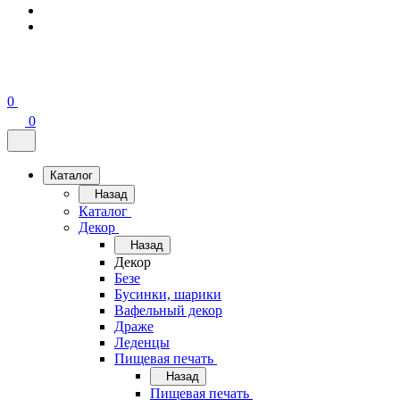
0
0
Каталог
Назад
Каталог
Декор
Назад
Декор
Безе
Бусинки, шарики
Вафельный декор
Драже
Леденцы
Пищевая печать
Назад
Пищевая печать