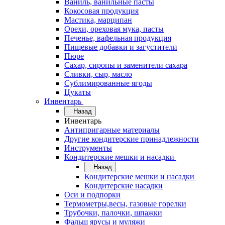
Ваниль, ванильные пасты
Кокосовая продукция
Мастика, марципан
Орехи, ореховая мука, пасты
Печенье, вафельная продукция
Пищевые добавки и загустители
Пюре
Сахар, сиропы и заменители сахара
Сливки, сыр, масло
Сублимированные ягоды
Цукаты
Инвентарь
Назад
Инвентарь
Антипригарные материалы
Другие кондитерские принадлежности
Инструменты
Кондитерские мешки и насадки
Назад
Кондитерские мешки и насадки
Кондитерские насадки
Оси и подпорки
Термометры,весы, газовые горелки
Трубочки, палочки, шпажки
Фальш ярусы и муляжи