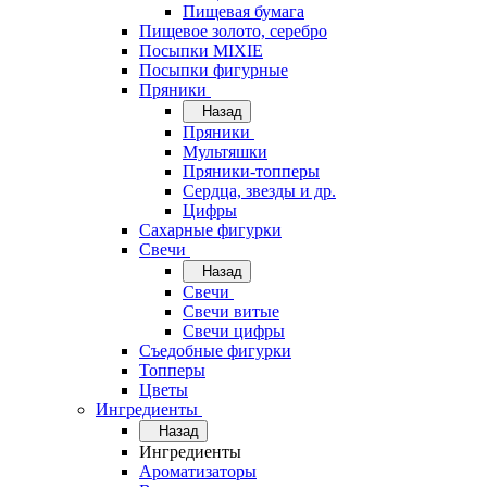
Пищевая бумага
Пищевое золото, серебро
Посыпки MIXIE
Посыпки фигурные
Пряники
Назад
Пряники
Мультяшки
Пряники-топперы
Сердца, звезды и др.
Цифры
Сахарные фигурки
Свечи
Назад
Свечи
Свечи витые
Свечи цифры
Съедобные фигурки
Топперы
Цветы
Ингредиенты
Назад
Ингредиенты
Ароматизаторы