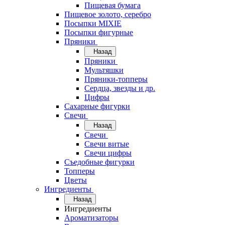
Пищевая бумага
Пищевое золото, серебро
Посыпки MIXIE
Посыпки фигурные
Пряники
Назад
Пряники
Мультяшки
Пряники-топперы
Сердца, звезды и др.
Цифры
Сахарные фигурки
Свечи
Назад
Свечи
Свечи витые
Свечи цифры
Съедобные фигурки
Топперы
Цветы
Ингредиенты
Назад
Ингредиенты
Ароматизаторы