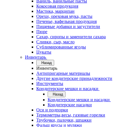
Ваниль, ванильные пасты
Кокосовая продукция
Мастика, марципан
Орехи, ореховая мука, пасты
Печенье, вафельная продукция
Пищевые добавки и загустители
Пюре
Сахар, сиропы и заменители сахара
Сливки, сыр, масло
Сублимированные ягоды
Цукаты
Инвентарь
Назад
Инвентарь
Антипригарные материалы
Другие кондитерские принадлежности
Инструменты
Кондитерские мешки и насадки
Назад
Кондитерские мешки и насадки
Кондитерские насадки
Оси и подпорки
Термометры,весы, газовые горелки
Трубочки, палочки, шпажки
Фальш ярусы и муляжи