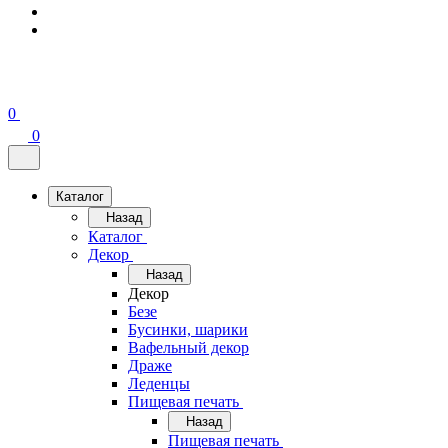
0
0
Каталог
Назад
Каталог
Декор
Назад
Декор
Безе
Бусинки, шарики
Вафельный декор
Драже
Леденцы
Пищевая печать
Назад
Пищевая печать