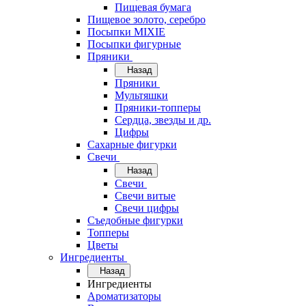
Пищевая бумага
Пищевое золото, серебро
Посыпки MIXIE
Посыпки фигурные
Пряники
Назад
Пряники
Мультяшки
Пряники-топперы
Сердца, звезды и др.
Цифры
Сахарные фигурки
Свечи
Назад
Свечи
Свечи витые
Свечи цифры
Съедобные фигурки
Топперы
Цветы
Ингредиенты
Назад
Ингредиенты
Ароматизаторы