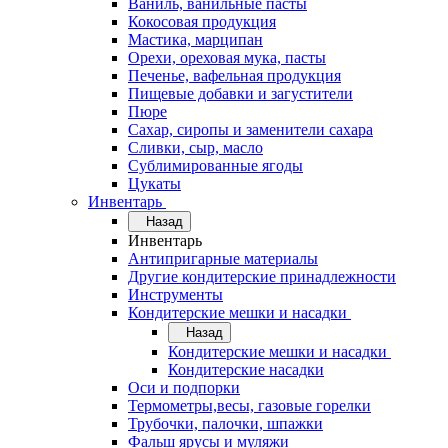
Ваниль, ванильные пасты
Кокосовая продукция
Мастика, марципан
Орехи, ореховая мука, пасты
Печенье, вафельная продукция
Пищевые добавки и загустители
Пюре
Сахар, сиропы и заменители сахара
Сливки, сыр, масло
Сублимированные ягоды
Цукаты
Инвентарь
Назад
Инвентарь
Антипригарные материалы
Другие кондитерские принадлежности
Инструменты
Кондитерские мешки и насадки
Назад
Кондитерские мешки и насадки
Кондитерские насадки
Оси и подпорки
Термометры,весы, газовые горелки
Трубочки, палочки, шпажки
Фальш ярусы и муляжи