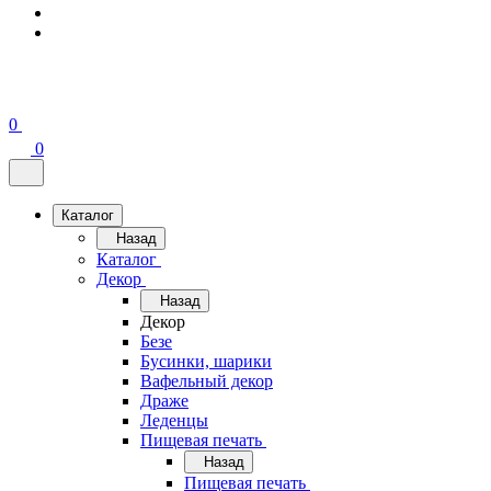
0
0
Каталог
Назад
Каталог
Декор
Назад
Декор
Безе
Бусинки, шарики
Вафельный декор
Драже
Леденцы
Пищевая печать
Назад
Пищевая печать