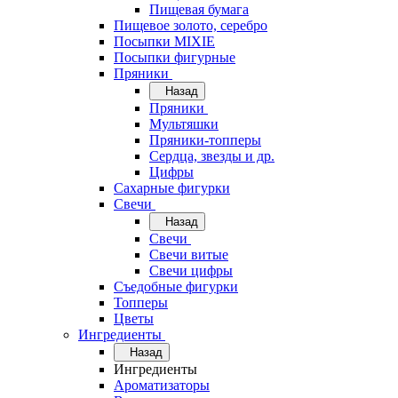
Пищевая бумага
Пищевое золото, серебро
Посыпки MIXIE
Посыпки фигурные
Пряники
Назад
Пряники
Мультяшки
Пряники-топперы
Сердца, звезды и др.
Цифры
Сахарные фигурки
Свечи
Назад
Свечи
Свечи витые
Свечи цифры
Съедобные фигурки
Топперы
Цветы
Ингредиенты
Назад
Ингредиенты
Ароматизаторы