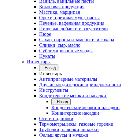
Ваниль, ванильные пасты
Кокосовая продукция
Мастика, марципан
Орехи, ореховая мука, пасты
Печенье, вафельная продукция
Пищевые добавки и загустители
Пюре
Сахар, сиропы и заменители сахара
Сливки, сыр, масло
Сублимированные ягоды
Цукаты
Инвентарь
Назад
Инвентарь
Антипригарные материалы
Другие кондитерские принадлежности
Инструменты
Кондитерские мешки и насадки
Назад
Кондитерские мешки и насадки
Кондитерские насадки
Оси и подпорки
Термометры,весы, газовые горелки
Трубочки, палочки, шпажки
Фальш ярусы и муляжи