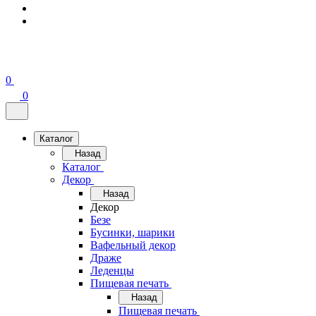
0
0
Каталог
Назад
Каталог
Декор
Назад
Декор
Безе
Бусинки, шарики
Вафельный декор
Драже
Леденцы
Пищевая печать
Назад
Пищевая печать