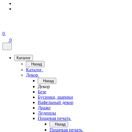
0
0
Каталог
Назад
Каталог
Декор
Назад
Декор
Безе
Бусинки, шарики
Вафельный декор
Драже
Леденцы
Пищевая печать
Назад
Пищевая печать