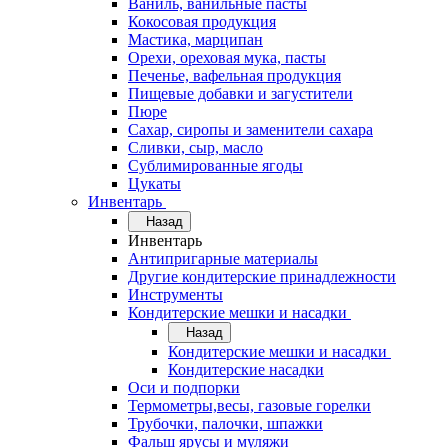
Ваниль, ванильные пасты
Кокосовая продукция
Мастика, марципан
Орехи, ореховая мука, пасты
Печенье, вафельная продукция
Пищевые добавки и загустители
Пюре
Сахар, сиропы и заменители сахара
Сливки, сыр, масло
Сублимированные ягоды
Цукаты
Инвентарь
Назад
Инвентарь
Антипригарные материалы
Другие кондитерские принадлежности
Инструменты
Кондитерские мешки и насадки
Назад
Кондитерские мешки и насадки
Кондитерские насадки
Оси и подпорки
Термометры,весы, газовые горелки
Трубочки, палочки, шпажки
Фальш ярусы и муляжи