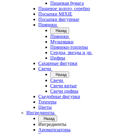
Пищевая бумага
Пищевое золото, серебро
Посыпки MIXIE
Посыпки фигурные
Пряники
Назад
Пряники
Мультяшки
Пряники-топперы
Сердца, звезды и др.
Цифры
Сахарные фигурки
Свечи
Назад
Свечи
Свечи витые
Свечи цифры
Съедобные фигурки
Топперы
Цветы
Ингредиенты
Назад
Ингредиенты
Ароматизаторы