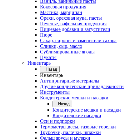
Ваниль, ванильные пасты
Кокосовая продукция
Мастика, марципан
Орехи, ореховая мука, пасты
Печенье, вафельная продукция
Пищевые добавки и загустители
Пюре
Сахар, сиропы и заменители сахара
Сливки, сыр, масло
Сублимированные ягоды
Цукаты
Инвентарь
Назад
Инвентарь
Антипригарные материалы
Другие кондитерские принадлежности
Инструменты
Кондитерские мешки и насадки
Назад
Кондитерские мешки и насадки
Кондитерские насадки
Оси и подпорки
Термометры,весы, газовые горелки
Трубочки, палочки, шпажки
Фальш ярусы и муляжи