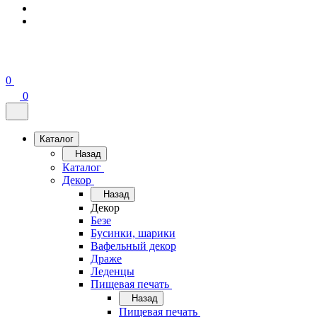
0
0
Каталог
Назад
Каталог
Декор
Назад
Декор
Безе
Бусинки, шарики
Вафельный декор
Драже
Леденцы
Пищевая печать
Назад
Пищевая печать