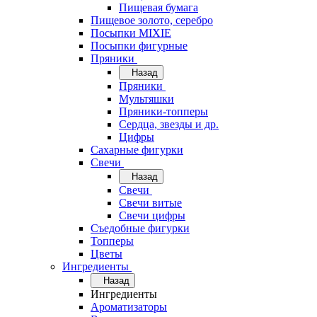
Пищевая бумага
Пищевое золото, серебро
Посыпки MIXIE
Посыпки фигурные
Пряники
Назад
Пряники
Мультяшки
Пряники-топперы
Сердца, звезды и др.
Цифры
Сахарные фигурки
Свечи
Назад
Свечи
Свечи витые
Свечи цифры
Съедобные фигурки
Топперы
Цветы
Ингредиенты
Назад
Ингредиенты
Ароматизаторы