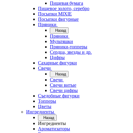
Пищевая бумага
Пищевое золото, серебро
Посыпки MIXIE
Посыпки фигурные
Пряники
Назад
Пряники
Мультяшки
Пряники-топперы
Сердца, звезды и др.
Цифры
Сахарные фигурки
Свечи
Назад
Свечи
Свечи витые
Свечи цифры
Съедобные фигурки
Топперы
Цветы
Ингредиенты
Назад
Ингредиенты
Ароматизаторы