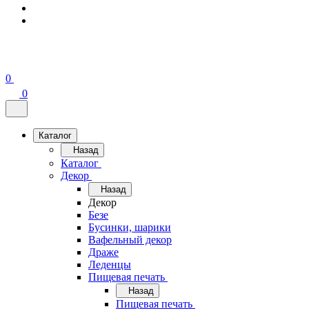
0
0
Каталог
Назад
Каталог
Декор
Назад
Декор
Безе
Бусинки, шарики
Вафельный декор
Драже
Леденцы
Пищевая печать
Назад
Пищевая печать