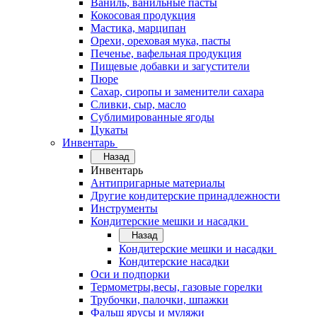
Ваниль, ванильные пасты
Кокосовая продукция
Мастика, марципан
Орехи, ореховая мука, пасты
Печенье, вафельная продукция
Пищевые добавки и загустители
Пюре
Сахар, сиропы и заменители сахара
Сливки, сыр, масло
Сублимированные ягоды
Цукаты
Инвентарь
Назад
Инвентарь
Антипригарные материалы
Другие кондитерские принадлежности
Инструменты
Кондитерские мешки и насадки
Назад
Кондитерские мешки и насадки
Кондитерские насадки
Оси и подпорки
Термометры,весы, газовые горелки
Трубочки, палочки, шпажки
Фальш ярусы и муляжи