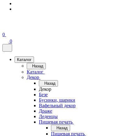
0
0
Каталог
Назад
Каталог
Декор
Назад
Декор
Безе
Бусинки, шарики
Вафельный декор
Драже
Леденцы
Пищевая печать
Назад
Пищевая печать