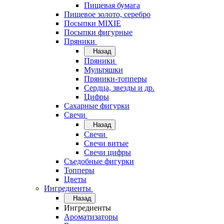
Пищевая бумага
Пищевое золото, серебро
Посыпки MIXIE
Посыпки фигурные
Пряники
Назад
Пряники
Мультяшки
Пряники-топперы
Сердца, звезды и др.
Цифры
Сахарные фигурки
Свечи
Назад
Свечи
Свечи витые
Свечи цифры
Съедобные фигурки
Топперы
Цветы
Ингредиенты
Назад
Ингредиенты
Ароматизаторы