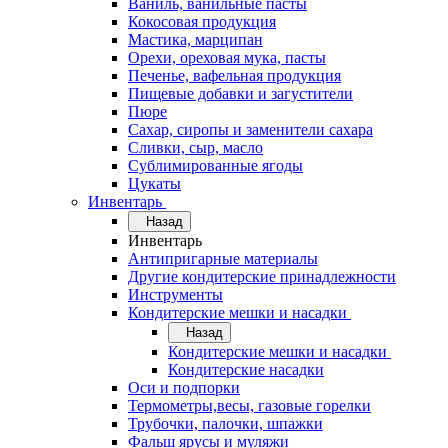
Ваниль, ванильные пасты
Кокосовая продукция
Мастика, марципан
Орехи, ореховая мука, пасты
Печенье, вафельная продукция
Пищевые добавки и загустители
Пюре
Сахар, сиропы и заменители сахара
Сливки, сыр, масло
Сублимированные ягоды
Цукаты
Инвентарь
Назад
Инвентарь
Антипригарные материалы
Другие кондитерские принадлежности
Инструменты
Кондитерские мешки и насадки
Назад
Кондитерские мешки и насадки
Кондитерские насадки
Оси и подпорки
Термометры,весы, газовые горелки
Трубочки, палочки, шпажки
Фальш ярусы и муляжи