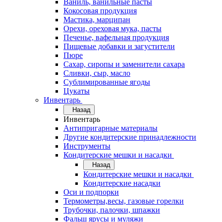
Ваниль, ванильные пасты
Кокосовая продукция
Мастика, марципан
Орехи, ореховая мука, пасты
Печенье, вафельная продукция
Пищевые добавки и загустители
Пюре
Сахар, сиропы и заменители сахара
Сливки, сыр, масло
Сублимированные ягоды
Цукаты
Инвентарь
Назад
Инвентарь
Антипригарные материалы
Другие кондитерские принадлежности
Инструменты
Кондитерские мешки и насадки
Назад
Кондитерские мешки и насадки
Кондитерские насадки
Оси и подпорки
Термометры,весы, газовые горелки
Трубочки, палочки, шпажки
Фальш ярусы и муляжи