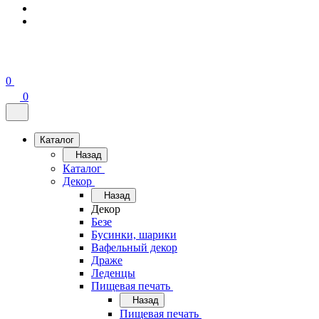
0
0
Каталог
Назад
Каталог
Декор
Назад
Декор
Безе
Бусинки, шарики
Вафельный декор
Драже
Леденцы
Пищевая печать
Назад
Пищевая печать