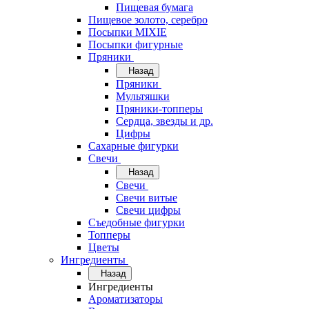
Пищевая бумага
Пищевое золото, серебро
Посыпки MIXIE
Посыпки фигурные
Пряники
Назад
Пряники
Мультяшки
Пряники-топперы
Сердца, звезды и др.
Цифры
Сахарные фигурки
Свечи
Назад
Свечи
Свечи витые
Свечи цифры
Съедобные фигурки
Топперы
Цветы
Ингредиенты
Назад
Ингредиенты
Ароматизаторы