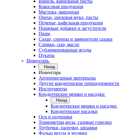
Ваниль, ванильные пасты
Кокосовая продукция
Мастика, марципан
Орехи, ореховая мука, пасты
Печенье, вафельная продукция
Пищевые добавки и загустители
Пюре
Сахар, сиропы и заменители сахара
Сливки, сыр, масло
Сублимированные ягоды
Цукаты
Инвентарь
Назад
Инвентарь
Антипригарные материалы
Другие кондитерские принадлежности
Инструменты
Кондитерские мешки и насадки
Назад
Кондитерские мешки и насадки
Кондитерские насадки
Оси и подпорки
Термометры,весы, газовые горелки
Трубочки, палочки, шпажки
Фальш ярусы и муляжи