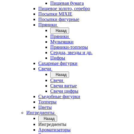
Пищевая бумага
Пищевое золото, серебро
Посыпки MIXIE
Посыпки фигурные
Пряники
Назад
Пряники
Мультяшки
Пряники-топперы
Сердца, звезды и др.
Цифры
Сахарные фигурки
Свечи
Назад
Свечи
Свечи витые
Свечи цифры
Съедобные фигурки
Топперы
Цветы
Ингредиенты
Назад
Ингредиенты
Ароматизаторы