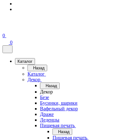
0
0
Каталог
Назад
Каталог
Декор
Назад
Декор
Безе
Бусинки, шарики
Вафельный декор
Драже
Леденцы
Пищевая печать
Назад
Пищевая печать