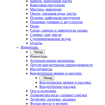
Ваниль, ванильные пасты
Кокосовая продукция
Мастика, марципан
Орехи, ореховая мука, пасты
Печенье, вафельная продукция
Пищевые добавки и загустители
Пюре
Сахар, сиропы и заменители сахара
Сливки, сыр, масло
Сублимированные ягоды
Цукаты
Инвентарь
Назад
Инвентарь
Антипригарные материалы
Другие кондитерские принадлежности
Инструменты
Кондитерские мешки и насадки
Назад
Кондитерские мешки и насадки
Кондитерские насадки
Оси и подпорки
Термометры,весы, газовые горелки
Трубочки, палочки, шпажки
Фальш ярусы и муляжи