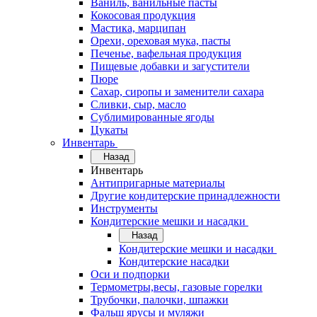
Ваниль, ванильные пасты
Кокосовая продукция
Мастика, марципан
Орехи, ореховая мука, пасты
Печенье, вафельная продукция
Пищевые добавки и загустители
Пюре
Сахар, сиропы и заменители сахара
Сливки, сыр, масло
Сублимированные ягоды
Цукаты
Инвентарь
Назад
Инвентарь
Антипригарные материалы
Другие кондитерские принадлежности
Инструменты
Кондитерские мешки и насадки
Назад
Кондитерские мешки и насадки
Кондитерские насадки
Оси и подпорки
Термометры,весы, газовые горелки
Трубочки, палочки, шпажки
Фальш ярусы и муляжи