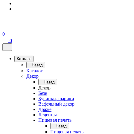
0
0
Каталог
Назад
Каталог
Декор
Назад
Декор
Безе
Бусинки, шарики
Вафельный декор
Драже
Леденцы
Пищевая печать
Назад
Пищевая печать