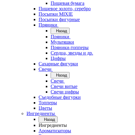
Пищевая бумага
Пищевое золото, серебро
Посыпки MIXIE
Посыпки фигурные
Пряники
Назад
Пряники
Мультяшки
Пряники-топперы
Сердца, звезды и др.
Цифры
Сахарные фигурки
Свечи
Назад
Свечи
Свечи витые
Свечи цифры
Съедобные фигурки
Топперы
Цветы
Ингредиенты
Назад
Ингредиенты
Ароматизаторы