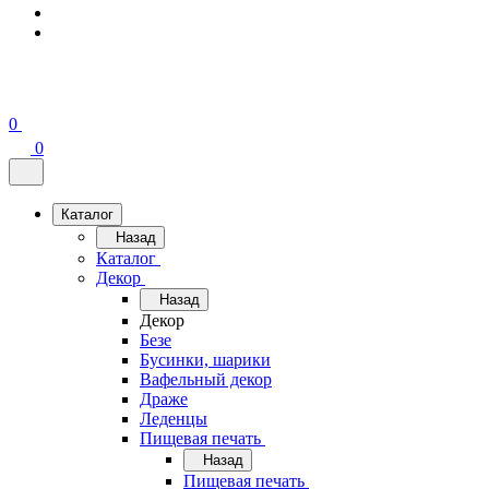
0
0
Каталог
Назад
Каталог
Декор
Назад
Декор
Безе
Бусинки, шарики
Вафельный декор
Драже
Леденцы
Пищевая печать
Назад
Пищевая печать