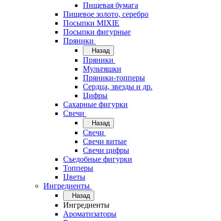
Пищевая бумага
Пищевое золото, серебро
Посыпки MIXIE
Посыпки фигурные
Пряники
Назад
Пряники
Мультяшки
Пряники-топперы
Сердца, звезды и др.
Цифры
Сахарные фигурки
Свечи
Назад
Свечи
Свечи витые
Свечи цифры
Съедобные фигурки
Топперы
Цветы
Ингредиенты
Назад
Ингредиенты
Ароматизаторы