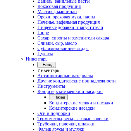
Ваниль, ванильные пасты
Кокосовая продукция
Мастика, марципан
Орехи, ореховая мука, пасты
Печенье, вафельная продукция
Пищевые добавки и загустители
Пюре
Сахар, сиропы и заменители сахара
Сливки, сыр, масло
Сублимированные ягоды
Цукаты
Инвентарь
Назад
Инвентарь
Антипригарные материалы
Другие кондитерские принадлежности
Инструменты
Кондитерские мешки и насадки
Назад
Кондитерские мешки и насадки
Кондитерские насадки
Оси и подпорки
Термометры,весы, газовые горелки
Трубочки, палочки, шпажки
Фальш ярусы и муляжи