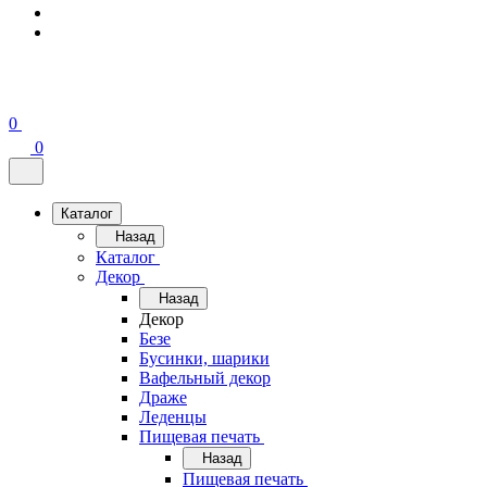
0
0
Каталог
Назад
Каталог
Декор
Назад
Декор
Безе
Бусинки, шарики
Вафельный декор
Драже
Леденцы
Пищевая печать
Назад
Пищевая печать