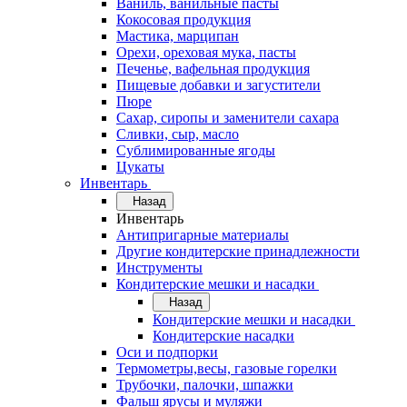
Ваниль, ванильные пасты
Кокосовая продукция
Мастика, марципан
Орехи, ореховая мука, пасты
Печенье, вафельная продукция
Пищевые добавки и загустители
Пюре
Сахар, сиропы и заменители сахара
Сливки, сыр, масло
Сублимированные ягоды
Цукаты
Инвентарь
Назад
Инвентарь
Антипригарные материалы
Другие кондитерские принадлежности
Инструменты
Кондитерские мешки и насадки
Назад
Кондитерские мешки и насадки
Кондитерские насадки
Оси и подпорки
Термометры,весы, газовые горелки
Трубочки, палочки, шпажки
Фальш ярусы и муляжи