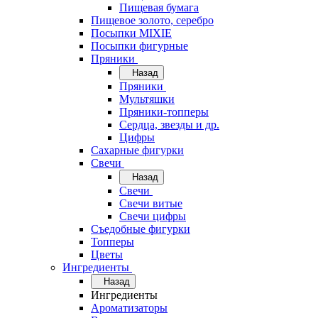
Пищевая бумага
Пищевое золото, серебро
Посыпки MIXIE
Посыпки фигурные
Пряники
Назад
Пряники
Мультяшки
Пряники-топперы
Сердца, звезды и др.
Цифры
Сахарные фигурки
Свечи
Назад
Свечи
Свечи витые
Свечи цифры
Съедобные фигурки
Топперы
Цветы
Ингредиенты
Назад
Ингредиенты
Ароматизаторы