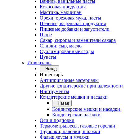
Ваниль, ванильные пасты
Кокосовая продукция
Мастика, марципан
Орехи, ореховая мука, пасты
Печенье, вафельная продукция
Пищевые добавки и загустители
Пюре
Сахар, сиропы и заменители сахара
Сливки, сыр, масло
Сублимированные ягоды
Цукаты
Инвентарь
Назад
Инвентарь
Антипригарные материалы
Другие кондитерские принадлежности
Инструменты
Кондитерские мешки и насадки
Назад
Кондитерские мешки и насадки
Кондитерские насадки
Оси и подпорки
Термометры,весы, газовые горелки
Трубочки, палочки, шпажки
Фальш ярусы и муляжи