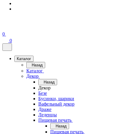
0
0
Каталог
Назад
Каталог
Декор
Назад
Декор
Безе
Бусинки, шарики
Вафельный декор
Драже
Леденцы
Пищевая печать
Назад
Пищевая печать