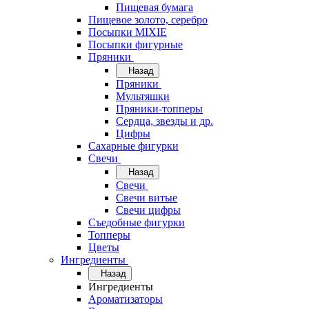
Пищевая бумага
Пищевое золото, серебро
Посыпки MIXIE
Посыпки фигурные
Пряники
Назад
Пряники
Мультяшки
Пряники-топперы
Сердца, звезды и др.
Цифры
Сахарные фигурки
Свечи
Назад
Свечи
Свечи витые
Свечи цифры
Съедобные фигурки
Топперы
Цветы
Ингредиенты
Назад
Ингредиенты
Ароматизаторы