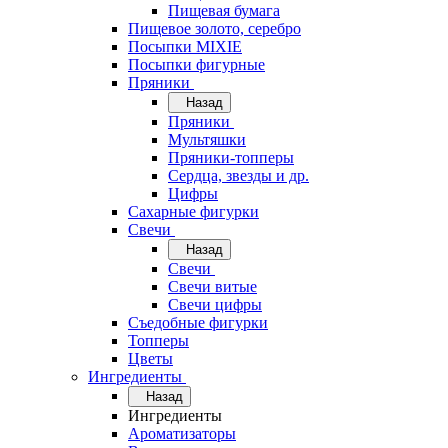
Пищевая бумага
Пищевое золото, серебро
Посыпки MIXIE
Посыпки фигурные
Пряники
Назад
Пряники
Мультяшки
Пряники-топперы
Сердца, звезды и др.
Цифры
Сахарные фигурки
Свечи
Назад
Свечи
Свечи витые
Свечи цифры
Съедобные фигурки
Топперы
Цветы
Ингредиенты
Назад
Ингредиенты
Ароматизаторы