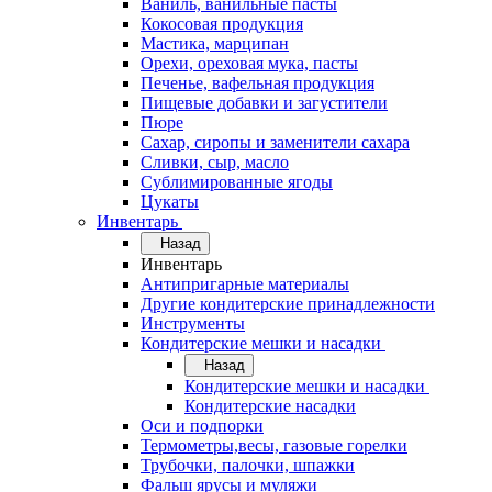
Ваниль, ванильные пасты
Кокосовая продукция
Мастика, марципан
Орехи, ореховая мука, пасты
Печенье, вафельная продукция
Пищевые добавки и загустители
Пюре
Сахар, сиропы и заменители сахара
Сливки, сыр, масло
Сублимированные ягоды
Цукаты
Инвентарь
Назад
Инвентарь
Антипригарные материалы
Другие кондитерские принадлежности
Инструменты
Кондитерские мешки и насадки
Назад
Кондитерские мешки и насадки
Кондитерские насадки
Оси и подпорки
Термометры,весы, газовые горелки
Трубочки, палочки, шпажки
Фальш ярусы и муляжи