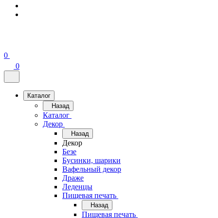
0
0
Каталог
Назад
Каталог
Декор
Назад
Декор
Безе
Бусинки, шарики
Вафельный декор
Драже
Леденцы
Пищевая печать
Назад
Пищевая печать