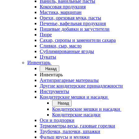
Ваниль, ванильные пасты
Кокосовая продукция
Мастика, марципан
Орехи, ореховая мука, пасты
Печенье, вафельная продукция
Пищевые добавки и загустители
Пюре
Сахар, сиропы и заменители сахара
Сливки, сыр, масло
Сублимированные ягоды
Цукаты
Инвентарь
Назад
Инвентарь
Антипригарные материалы
Другие кондитерские принадлежности
Инструменты
Кондитерские мешки и насадки
Назад
Кондитерские мешки и насадки
Кондитерские насадки
Оси и подпорки
Термометры,весы, газовые горелки
Трубочки, палочки, шпажки
Фальш ярусы и муляжи