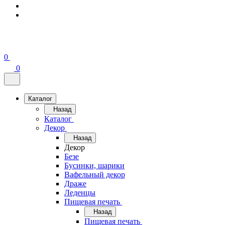
0
0
Каталог
Назад
Каталог
Декор
Назад
Декор
Безе
Бусинки, шарики
Вафельный декор
Драже
Леденцы
Пищевая печать
Назад
Пищевая печать