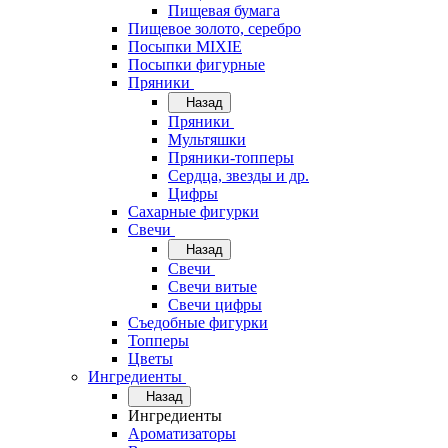
Пищевая бумага
Пищевое золото, серебро
Посыпки MIXIE
Посыпки фигурные
Пряники
Назад
Пряники
Мультяшки
Пряники-топперы
Сердца, звезды и др.
Цифры
Сахарные фигурки
Свечи
Назад
Свечи
Свечи витые
Свечи цифры
Съедобные фигурки
Топперы
Цветы
Ингредиенты
Назад
Ингредиенты
Ароматизаторы