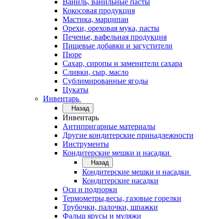
Ваниль, ванильные пасты
Кокосовая продукция
Мастика, марципан
Орехи, ореховая мука, пасты
Печенье, вафельная продукция
Пищевые добавки и загустители
Пюре
Сахар, сиропы и заменители сахара
Сливки, сыр, масло
Сублимированные ягоды
Цукаты
Инвентарь
Назад
Инвентарь
Антипригарные материалы
Другие кондитерские принадлежности
Инструменты
Кондитерские мешки и насадки
Назад
Кондитерские мешки и насадки
Кондитерские насадки
Оси и подпорки
Термометры,весы, газовые горелки
Трубочки, палочки, шпажки
Фальш ярусы и муляжи