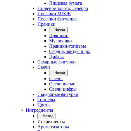
Пищевая бумага
Пищевое золото, серебро
Посыпки MIXIE
Посыпки фигурные
Пряники
Назад
Пряники
Мультяшки
Пряники-топперы
Сердца, звезды и др.
Цифры
Сахарные фигурки
Свечи
Назад
Свечи
Свечи витые
Свечи цифры
Съедобные фигурки
Топперы
Цветы
Ингредиенты
Назад
Ингредиенты
Ароматизаторы