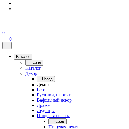
0
0
Каталог
Назад
Каталог
Декор
Назад
Декор
Безе
Бусинки, шарики
Вафельный декор
Драже
Леденцы
Пищевая печать
Назад
Пищевая печать