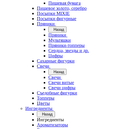
Пищевая бумага
Пищевое золото, серебро
Посыпки MIXIE
Посыпки фигурные
Пряники
Назад
Пряники
Мультяшки
Пряники-топперы
Сердца, звезды и др.
Цифры
Сахарные фигурки
Свечи
Назад
Свечи
Свечи витые
Свечи цифры
Съедобные фигурки
Топперы
Цветы
Ингредиенты
Назад
Ингредиенты
Ароматизаторы