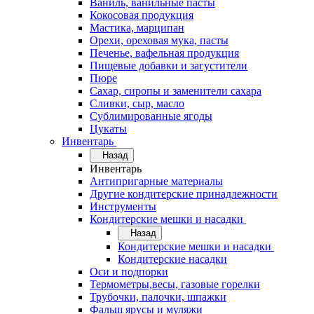
Ваниль, ванильные пасты
Кокосовая продукция
Мастика, марципан
Орехи, ореховая мука, пасты
Печенье, вафельная продукция
Пищевые добавки и загустители
Пюре
Сахар, сиропы и заменители сахара
Сливки, сыр, масло
Сублимированные ягоды
Цукаты
Инвентарь
Назад
Инвентарь
Антипригарные материалы
Другие кондитерские принадлежности
Инструменты
Кондитерские мешки и насадки
Назад
Кондитерские мешки и насадки
Кондитерские насадки
Оси и подпорки
Термометры,весы, газовые горелки
Трубочки, палочки, шпажки
Фальш ярусы и муляжи