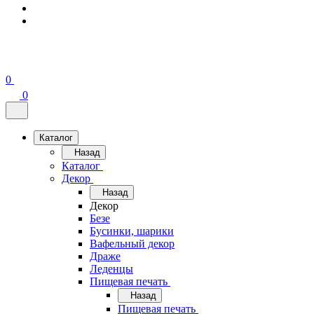
0
0
Каталог
Назад
Каталог
Декор
Назад
Декор
Безе
Бусинки, шарики
Вафельный декор
Драже
Леденцы
Пищевая печать
Назад
Пищевая печать