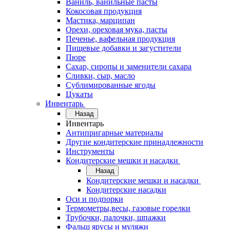
Ваниль, ванильные пасты
Кокосовая продукция
Мастика, марципан
Орехи, ореховая мука, пасты
Печенье, вафельная продукция
Пищевые добавки и загустители
Пюре
Сахар, сиропы и заменители сахара
Сливки, сыр, масло
Сублимированные ягоды
Цукаты
Инвентарь
Назад
Инвентарь
Антипригарные материалы
Другие кондитерские принадлежности
Инструменты
Кондитерские мешки и насадки
Назад
Кондитерские мешки и насадки
Кондитерские насадки
Оси и подпорки
Термометры,весы, газовые горелки
Трубочки, палочки, шпажки
Фальш ярусы и муляжи