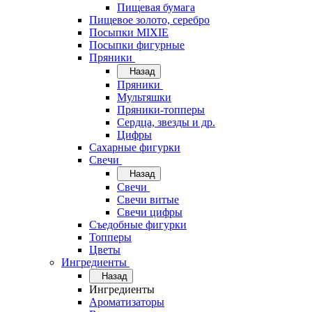
Пищевая бумага
Пищевое золото, серебро
Посыпки MIXIE
Посыпки фигурные
Пряники
Назад
Пряники
Мультяшки
Пряники-топперы
Сердца, звезды и др.
Цифры
Сахарные фигурки
Свечи
Назад
Свечи
Свечи витые
Свечи цифры
Съедобные фигурки
Топперы
Цветы
Ингредиенты
Назад
Ингредиенты
Ароматизаторы