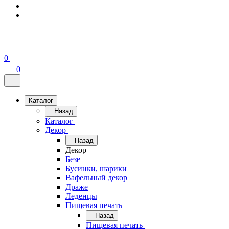
0
0
Каталог
Назад
Каталог
Декор
Назад
Декор
Безе
Бусинки, шарики
Вафельный декор
Драже
Леденцы
Пищевая печать
Назад
Пищевая печать