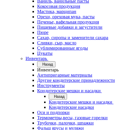
Ваниль, ванильные пасты
Кокосовая продукция
Мастика, марципан
Орехи, ореховая мука, пасты
Печенье, вафельная продукция
Пищевые добавки и загустители
Пюре
Сахар, сиропы и заменители сахара
Сливки, сыр, масло
Сублимированные ягоды
Цукаты
Инвентарь
Назад
Инвентарь
Антипригарные материалы
Другие кондитерские принадлежности
Инструменты
Кондитерские мешки и насадки
Назад
Кондитерские мешки и насадки
Кондитерские насадки
Оси и подпорки
Термометры,весы, газовые горелки
Трубочки, палочки, шпажки
Фальш ярусы и муляжи