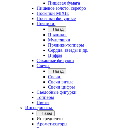
Пищевая бумага
Пищевое золото, серебро
Посыпки MIXIE
Посыпки фигурные
Пряники
Назад
Пряники
Мультяшки
Пряники-топперы
Сердца, звезды и др.
Цифры
Сахарные фигурки
Свечи
Назад
Свечи
Свечи витые
Свечи цифры
Съедобные фигурки
Топперы
Цветы
Ингредиенты
Назад
Ингредиенты
Ароматизаторы