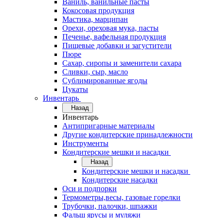
Ваниль, ванильные пасты
Кокосовая продукция
Мастика, марципан
Орехи, ореховая мука, пасты
Печенье, вафельная продукция
Пищевые добавки и загустители
Пюре
Сахар, сиропы и заменители сахара
Сливки, сыр, масло
Сублимированные ягоды
Цукаты
Инвентарь
Назад
Инвентарь
Антипригарные материалы
Другие кондитерские принадлежности
Инструменты
Кондитерские мешки и насадки
Назад
Кондитерские мешки и насадки
Кондитерские насадки
Оси и подпорки
Термометры,весы, газовые горелки
Трубочки, палочки, шпажки
Фальш ярусы и муляжи