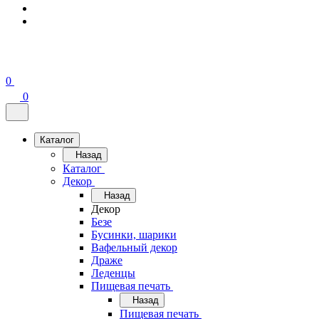
0
0
Каталог
Назад
Каталог
Декор
Назад
Декор
Безе
Бусинки, шарики
Вафельный декор
Драже
Леденцы
Пищевая печать
Назад
Пищевая печать