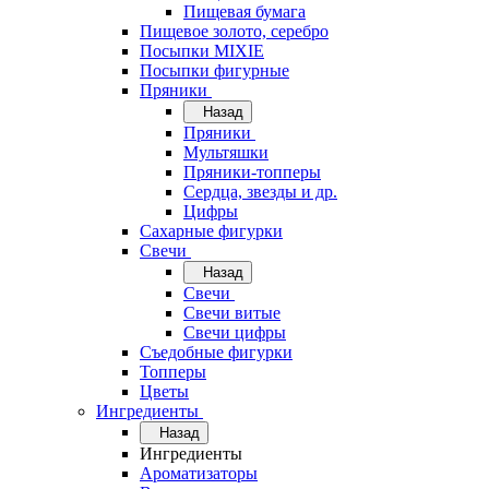
Пищевая бумага
Пищевое золото, серебро
Посыпки MIXIE
Посыпки фигурные
Пряники
Назад
Пряники
Мультяшки
Пряники-топперы
Сердца, звезды и др.
Цифры
Сахарные фигурки
Свечи
Назад
Свечи
Свечи витые
Свечи цифры
Съедобные фигурки
Топперы
Цветы
Ингредиенты
Назад
Ингредиенты
Ароматизаторы