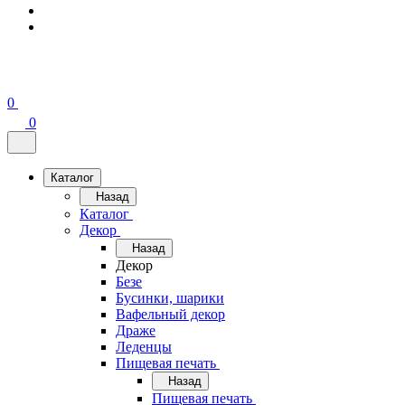
0
0
Каталог
Назад
Каталог
Декор
Назад
Декор
Безе
Бусинки, шарики
Вафельный декор
Драже
Леденцы
Пищевая печать
Назад
Пищевая печать