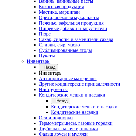
Ваниль, ванильные пасты
Кокосовая продукция
Мастика, марципан
Орехи, ореховая мука, пасты
Печенье, вафельная продукция
Пищевые добавки и загустители
Пюре
Сахар, сиропы и заменители сахара
Сливки, сыр, масло
Сублимированные ягоды
Цукаты
Инвентарь
Назад
Инвентарь
Антипригарные материалы
Другие кондитерские принадлежности
Инструменты
Кондитерские мешки и насадки
Назад
Кондитерские мешки и насадки
Кондитерские насадки
Оси и подпорки
Термометры,весы, газовые горелки
Трубочки, палочки, шпажки
Фальш ярусы и муляжи