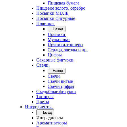
Пищевая бумага
Пищевое золото, серебро
Посыпки MIXIE
Посыпки фигурные
Пряники
Назад
Пряники
Мультяшки
Пряники-топперы
Сердца, звезды и др.
Цифры
Сахарные фигурки
Свечи
Назад
Свечи
Свечи витые
Свечи цифры
Съедобные фигурки
Топперы
Цветы
Ингредиенты
Назад
Ингредиенты
Ароматизаторы