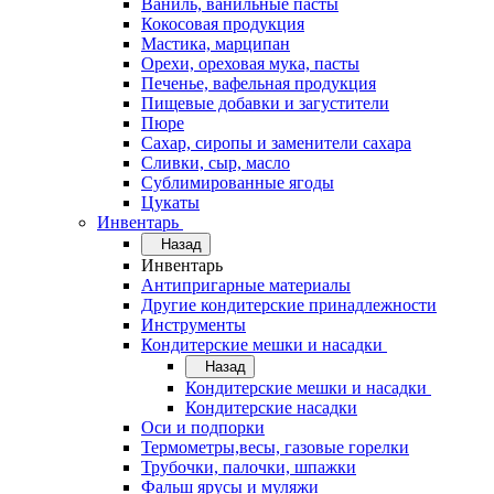
Ваниль, ванильные пасты
Кокосовая продукция
Мастика, марципан
Орехи, ореховая мука, пасты
Печенье, вафельная продукция
Пищевые добавки и загустители
Пюре
Сахар, сиропы и заменители сахара
Сливки, сыр, масло
Сублимированные ягоды
Цукаты
Инвентарь
Назад
Инвентарь
Антипригарные материалы
Другие кондитерские принадлежности
Инструменты
Кондитерские мешки и насадки
Назад
Кондитерские мешки и насадки
Кондитерские насадки
Оси и подпорки
Термометры,весы, газовые горелки
Трубочки, палочки, шпажки
Фальш ярусы и муляжи