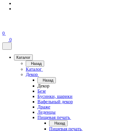
0
0
Каталог
Назад
Каталог
Декор
Назад
Декор
Безе
Бусинки, шарики
Вафельный декор
Драже
Леденцы
Пищевая печать
Назад
Пищевая печать