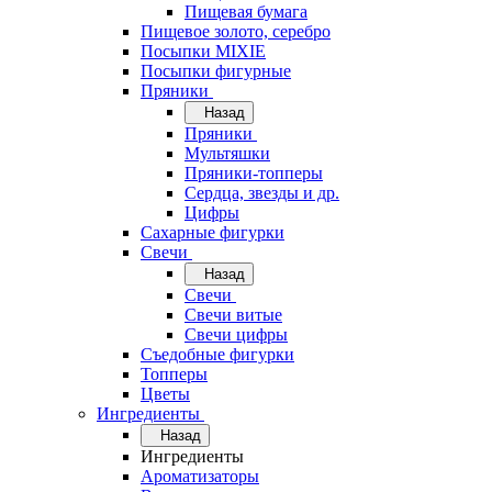
Пищевая бумага
Пищевое золото, серебро
Посыпки MIXIE
Посыпки фигурные
Пряники
Назад
Пряники
Мультяшки
Пряники-топперы
Сердца, звезды и др.
Цифры
Сахарные фигурки
Свечи
Назад
Свечи
Свечи витые
Свечи цифры
Съедобные фигурки
Топперы
Цветы
Ингредиенты
Назад
Ингредиенты
Ароматизаторы