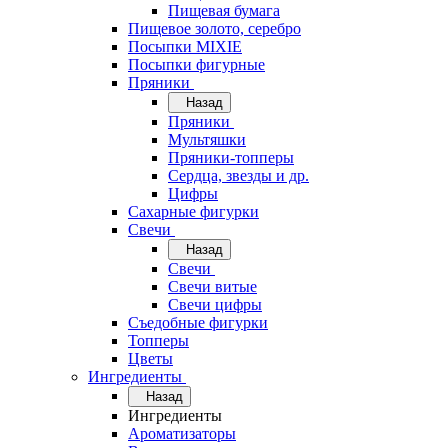
Пищевая бумага
Пищевое золото, серебро
Посыпки MIXIE
Посыпки фигурные
Пряники
Назад
Пряники
Мультяшки
Пряники-топперы
Сердца, звезды и др.
Цифры
Сахарные фигурки
Свечи
Назад
Свечи
Свечи витые
Свечи цифры
Съедобные фигурки
Топперы
Цветы
Ингредиенты
Назад
Ингредиенты
Ароматизаторы