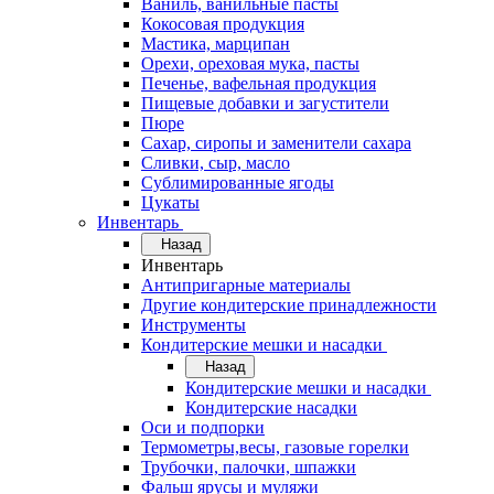
Ваниль, ванильные пасты
Кокосовая продукция
Мастика, марципан
Орехи, ореховая мука, пасты
Печенье, вафельная продукция
Пищевые добавки и загустители
Пюре
Сахар, сиропы и заменители сахара
Сливки, сыр, масло
Сублимированные ягоды
Цукаты
Инвентарь
Назад
Инвентарь
Антипригарные материалы
Другие кондитерские принадлежности
Инструменты
Кондитерские мешки и насадки
Назад
Кондитерские мешки и насадки
Кондитерские насадки
Оси и подпорки
Термометры,весы, газовые горелки
Трубочки, палочки, шпажки
Фальш ярусы и муляжи