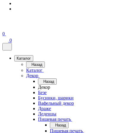
0
0
Каталог
Назад
Каталог
Декор
Назад
Декор
Безе
Бусинки, шарики
Вафельный декор
Драже
Леденцы
Пищевая печать
Назад
Пищевая печать