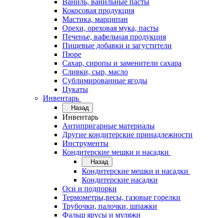
Ваниль, ванильные пасты
Кокосовая продукция
Мастика, марципан
Орехи, ореховая мука, пасты
Печенье, вафельная продукция
Пищевые добавки и загустители
Пюре
Сахар, сиропы и заменители сахара
Сливки, сыр, масло
Сублимированные ягоды
Цукаты
Инвентарь
Назад
Инвентарь
Антипригарные материалы
Другие кондитерские принадлежности
Инструменты
Кондитерские мешки и насадки
Назад
Кондитерские мешки и насадки
Кондитерские насадки
Оси и подпорки
Термометры,весы, газовые горелки
Трубочки, палочки, шпажки
Фальш ярусы и муляжи