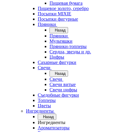
Пищевая бумага
Пищевое золото, серебро
Посыпки MIXIE
Посыпки фигурные
Пряники
Назад
Пряники
Мультяшки
Пряники-топперы
Сердца, звезды и др.
Цифры
Сахарные фигурки
Свечи
Назад
Свечи
Свечи витые
Свечи цифры
Съедобные фигурки
Топперы
Цветы
Ингредиенты
Назад
Ингредиенты
Ароматизаторы