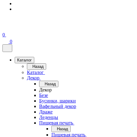
0
0
Каталог
Назад
Каталог
Декор
Назад
Декор
Безе
Бусинки, шарики
Вафельный декор
Драже
Леденцы
Пищевая печать
Назад
Пищевая печать