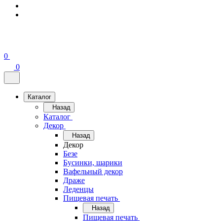
0
0
Каталог
Назад
Каталог
Декор
Назад
Декор
Безе
Бусинки, шарики
Вафельный декор
Драже
Леденцы
Пищевая печать
Назад
Пищевая печать