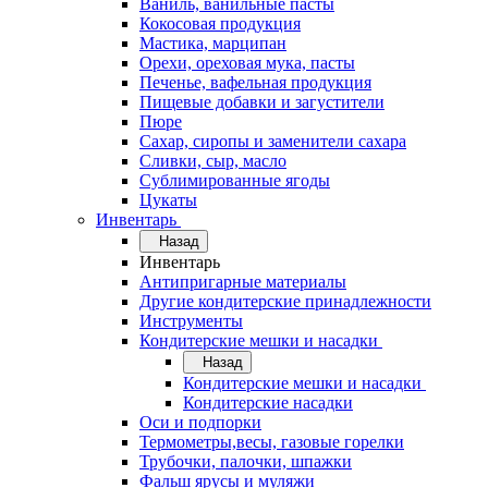
Ваниль, ванильные пасты
Кокосовая продукция
Мастика, марципан
Орехи, ореховая мука, пасты
Печенье, вафельная продукция
Пищевые добавки и загустители
Пюре
Сахар, сиропы и заменители сахара
Сливки, сыр, масло
Сублимированные ягоды
Цукаты
Инвентарь
Назад
Инвентарь
Антипригарные материалы
Другие кондитерские принадлежности
Инструменты
Кондитерские мешки и насадки
Назад
Кондитерские мешки и насадки
Кондитерские насадки
Оси и подпорки
Термометры,весы, газовые горелки
Трубочки, палочки, шпажки
Фальш ярусы и муляжи