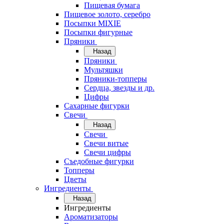
Пищевая бумага
Пищевое золото, серебро
Посыпки MIXIE
Посыпки фигурные
Пряники
Назад
Пряники
Мультяшки
Пряники-топперы
Сердца, звезды и др.
Цифры
Сахарные фигурки
Свечи
Назад
Свечи
Свечи витые
Свечи цифры
Съедобные фигурки
Топперы
Цветы
Ингредиенты
Назад
Ингредиенты
Ароматизаторы