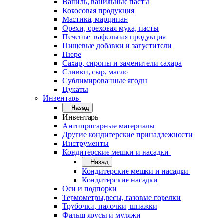
Ваниль, ванильные пасты
Кокосовая продукция
Мастика, марципан
Орехи, ореховая мука, пасты
Печенье, вафельная продукция
Пищевые добавки и загустители
Пюре
Сахар, сиропы и заменители сахара
Сливки, сыр, масло
Сублимированные ягоды
Цукаты
Инвентарь
Назад
Инвентарь
Антипригарные материалы
Другие кондитерские принадлежности
Инструменты
Кондитерские мешки и насадки
Назад
Кондитерские мешки и насадки
Кондитерские насадки
Оси и подпорки
Термометры,весы, газовые горелки
Трубочки, палочки, шпажки
Фальш ярусы и муляжи