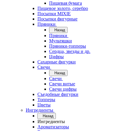
Пищевая бумага
Пищевое золото, серебро
Посыпки MIXIE
Посыпки фигурные
Пряники
Назад
Пряники
Мультяшки
Пряники-топперы
Сердца, звезды и др.
Цифры
Сахарные фигурки
Свечи
Назад
Свечи
Свечи витые
Свечи цифры
Съедобные фигурки
Топперы
Цветы
Ингредиенты
Назад
Ингредиенты
Ароматизаторы