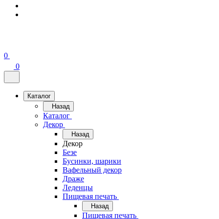
0
0
Каталог
Назад
Каталог
Декор
Назад
Декор
Безе
Бусинки, шарики
Вафельный декор
Драже
Леденцы
Пищевая печать
Назад
Пищевая печать