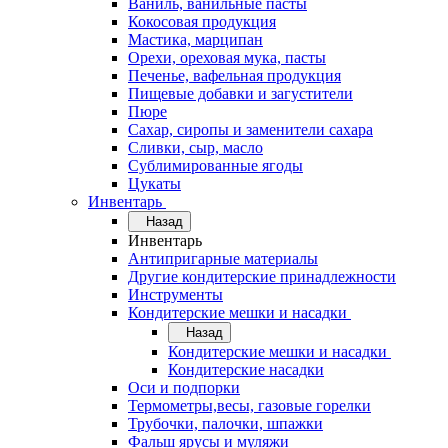
Ваниль, ванильные пасты
Кокосовая продукция
Мастика, марципан
Орехи, ореховая мука, пасты
Печенье, вафельная продукция
Пищевые добавки и загустители
Пюре
Сахар, сиропы и заменители сахара
Сливки, сыр, масло
Сублимированные ягоды
Цукаты
Инвентарь
Назад
Инвентарь
Антипригарные материалы
Другие кондитерские принадлежности
Инструменты
Кондитерские мешки и насадки
Назад
Кондитерские мешки и насадки
Кондитерские насадки
Оси и подпорки
Термометры,весы, газовые горелки
Трубочки, палочки, шпажки
Фальш ярусы и муляжи