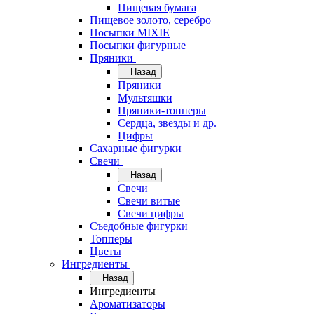
Пищевая бумага
Пищевое золото, серебро
Посыпки MIXIE
Посыпки фигурные
Пряники
Назад
Пряники
Мультяшки
Пряники-топперы
Сердца, звезды и др.
Цифры
Сахарные фигурки
Свечи
Назад
Свечи
Свечи витые
Свечи цифры
Съедобные фигурки
Топперы
Цветы
Ингредиенты
Назад
Ингредиенты
Ароматизаторы