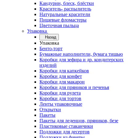
Кандурин, блеск, блёстки
Краситель- распылитель
Натуральные красители
Пищевые фломастеры
Цветочная пыльца
Упаковка
Назад
Упаковка
Бенто-торт
Бумажные наполнители, бумага тишью
Коробки для зефира и др. кондитерских
изделий
Коробки для капкейков
Коробки для конфет
Коробки для макарон
Коробки для пряников и печенья
Коробки для рулета
Коробки для тортов
Ленты упаковочные
Открытки
Пакеты
Пакеты для леденцов, пряников, безе
Пластиковые стаканчики
Подложки для десертов
Подложки из фанеры