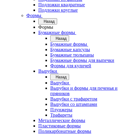
Подложки квадратные
Подложки круглые
Формы
Назад
Формы
Бумажные формы
Назад
Бумажные формы
Бумажные капсулы
Бумажные тюльпаны
Бумажные формы для выпечки
Формы для куличей
Вырубки
Назад
Вырубки
Вырубки и формы для печенья и
пряников
Вырубки с трафаретом
Вырубки со штампами
Плунжеры
Трафареты
Металлические формы
Пластиковые формы
Поликарбонатные формы