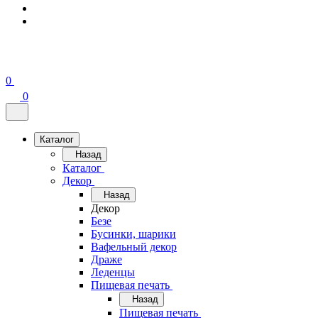
0
0
Каталог
Назад
Каталог
Декор
Назад
Декор
Безе
Бусинки, шарики
Вафельный декор
Драже
Леденцы
Пищевая печать
Назад
Пищевая печать