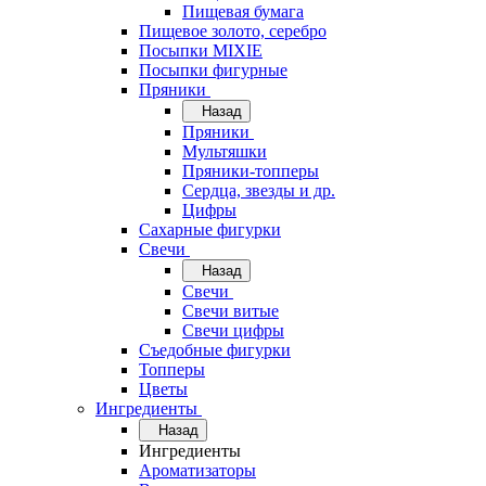
Пищевая бумага
Пищевое золото, серебро
Посыпки MIXIE
Посыпки фигурные
Пряники
Назад
Пряники
Мультяшки
Пряники-топперы
Сердца, звезды и др.
Цифры
Сахарные фигурки
Свечи
Назад
Свечи
Свечи витые
Свечи цифры
Съедобные фигурки
Топперы
Цветы
Ингредиенты
Назад
Ингредиенты
Ароматизаторы