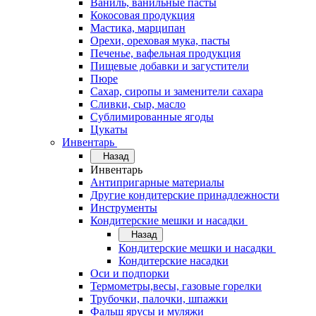
Ваниль, ванильные пасты
Кокосовая продукция
Мастика, марципан
Орехи, ореховая мука, пасты
Печенье, вафельная продукция
Пищевые добавки и загустители
Пюре
Сахар, сиропы и заменители сахара
Сливки, сыр, масло
Сублимированные ягоды
Цукаты
Инвентарь
Назад
Инвентарь
Антипригарные материалы
Другие кондитерские принадлежности
Инструменты
Кондитерские мешки и насадки
Назад
Кондитерские мешки и насадки
Кондитерские насадки
Оси и подпорки
Термометры,весы, газовые горелки
Трубочки, палочки, шпажки
Фальш ярусы и муляжи