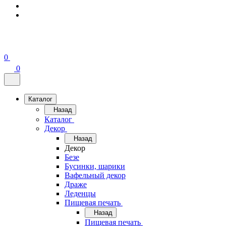
0
0
Каталог
Назад
Каталог
Декор
Назад
Декор
Безе
Бусинки, шарики
Вафельный декор
Драже
Леденцы
Пищевая печать
Назад
Пищевая печать