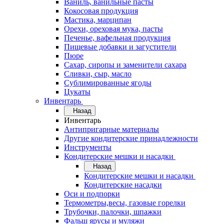
Ваниль, ванильные пасты
Кокосовая продукция
Мастика, марципан
Орехи, ореховая мука, пасты
Печенье, вафельная продукция
Пищевые добавки и загустители
Пюре
Сахар, сиропы и заменители сахара
Сливки, сыр, масло
Сублимированные ягоды
Цукаты
Инвентарь
Назад
Инвентарь
Антипригарные материалы
Другие кондитерские принадлежности
Инструменты
Кондитерские мешки и насадки
Назад
Кондитерские мешки и насадки
Кондитерские насадки
Оси и подпорки
Термометры,весы, газовые горелки
Трубочки, палочки, шпажки
Фальш ярусы и муляжи