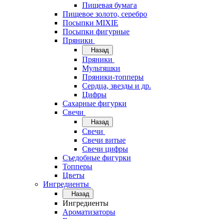
Пищевая бумага
Пищевое золото, серебро
Посыпки MIXIE
Посыпки фигурные
Пряники
Назад
Пряники
Мультяшки
Пряники-топперы
Сердца, звезды и др.
Цифры
Сахарные фигурки
Свечи
Назад
Свечи
Свечи витые
Свечи цифры
Съедобные фигурки
Топперы
Цветы
Ингредиенты
Назад
Ингредиенты
Ароматизаторы