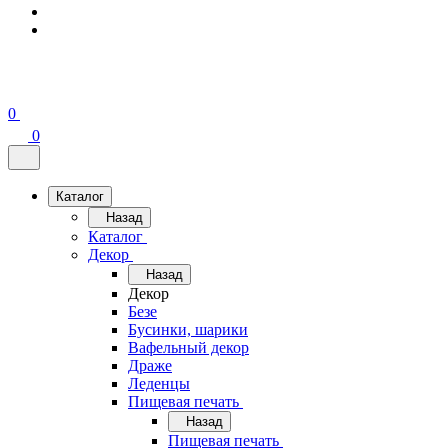
0
0
Каталог
Назад
Каталог
Декор
Назад
Декор
Безе
Бусинки, шарики
Вафельный декор
Драже
Леденцы
Пищевая печать
Назад
Пищевая печать