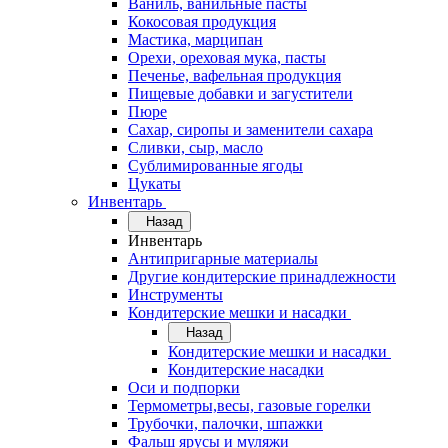
Ваниль, ванильные пасты
Кокосовая продукция
Мастика, марципан
Орехи, ореховая мука, пасты
Печенье, вафельная продукция
Пищевые добавки и загустители
Пюре
Сахар, сиропы и заменители сахара
Сливки, сыр, масло
Сублимированные ягоды
Цукаты
Инвентарь
Назад
Инвентарь
Антипригарные материалы
Другие кондитерские принадлежности
Инструменты
Кондитерские мешки и насадки
Назад
Кондитерские мешки и насадки
Кондитерские насадки
Оси и подпорки
Термометры,весы, газовые горелки
Трубочки, палочки, шпажки
Фальш ярусы и муляжи