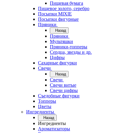
Пищевая бумага
Пищевое золото, серебро
Посыпки MIXIE
Посыпки фигурные
Пряники
Назад
Пряники
Мультяшки
Пряники-топперы
Сердца, звезды и др.
Цифры
Сахарные фигурки
Свечи
Назад
Свечи
Свечи витые
Свечи цифры
Съедобные фигурки
Топперы
Цветы
Ингредиенты
Назад
Ингредиенты
Ароматизаторы