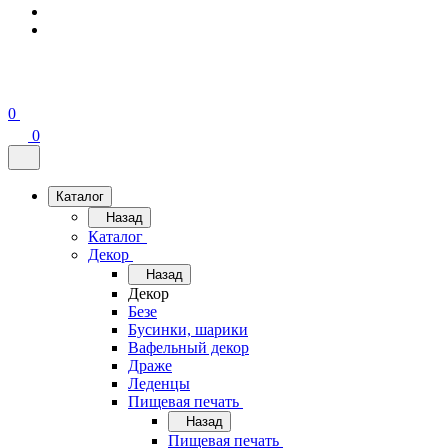
0
0
Каталог
Назад
Каталог
Декор
Назад
Декор
Безе
Бусинки, шарики
Вафельный декор
Драже
Леденцы
Пищевая печать
Назад
Пищевая печать