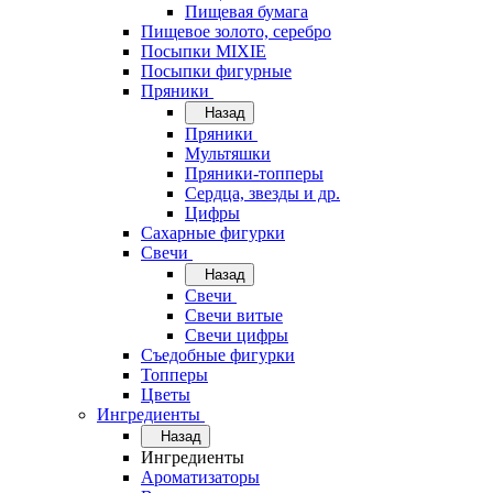
Пищевая бумага
Пищевое золото, серебро
Посыпки MIXIE
Посыпки фигурные
Пряники
Назад
Пряники
Мультяшки
Пряники-топперы
Сердца, звезды и др.
Цифры
Сахарные фигурки
Свечи
Назад
Свечи
Свечи витые
Свечи цифры
Съедобные фигурки
Топперы
Цветы
Ингредиенты
Назад
Ингредиенты
Ароматизаторы