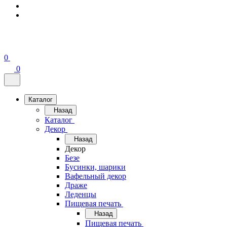
0
0
Каталог
Назад
Каталог
Декор
Назад
Декор
Безе
Бусинки, шарики
Вафельный декор
Драже
Леденцы
Пищевая печать
Назад
Пищевая печать