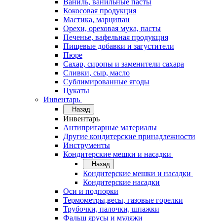
Ваниль, ванильные пасты
Кокосовая продукция
Мастика, марципан
Орехи, ореховая мука, пасты
Печенье, вафельная продукция
Пищевые добавки и загустители
Пюре
Сахар, сиропы и заменители сахара
Сливки, сыр, масло
Сублимированные ягоды
Цукаты
Инвентарь
Назад
Инвентарь
Антипригарные материалы
Другие кондитерские принадлежности
Инструменты
Кондитерские мешки и насадки
Назад
Кондитерские мешки и насадки
Кондитерские насадки
Оси и подпорки
Термометры,весы, газовые горелки
Трубочки, палочки, шпажки
Фальш ярусы и муляжи