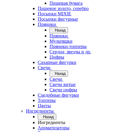
Пищевая бумага
Пищевое золото, серебро
Посыпки MIXIE
Посыпки фигурные
Пряники
Назад
Пряники
Мультяшки
Пряники-топперы
Сердца, звезды и др.
Цифры
Сахарные фигурки
Свечи
Назад
Свечи
Свечи витые
Свечи цифры
Съедобные фигурки
Топперы
Цветы
Ингредиенты
Назад
Ингредиенты
Ароматизаторы