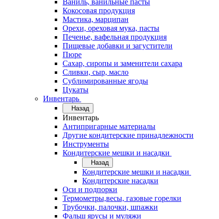
Ваниль, ванильные пасты
Кокосовая продукция
Мастика, марципан
Орехи, ореховая мука, пасты
Печенье, вафельная продукция
Пищевые добавки и загустители
Пюре
Сахар, сиропы и заменители сахара
Сливки, сыр, масло
Сублимированные ягоды
Цукаты
Инвентарь
Назад
Инвентарь
Антипригарные материалы
Другие кондитерские принадлежности
Инструменты
Кондитерские мешки и насадки
Назад
Кондитерские мешки и насадки
Кондитерские насадки
Оси и подпорки
Термометры,весы, газовые горелки
Трубочки, палочки, шпажки
Фальш ярусы и муляжи