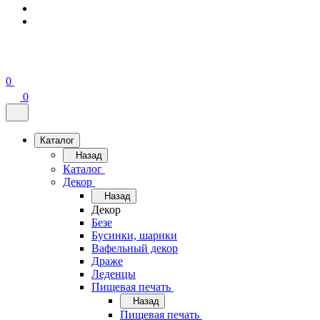
0
0
Каталог
Назад
Каталог
Декор
Назад
Декор
Безе
Бусинки, шарики
Вафельный декор
Драже
Леденцы
Пищевая печать
Назад
Пищевая печать