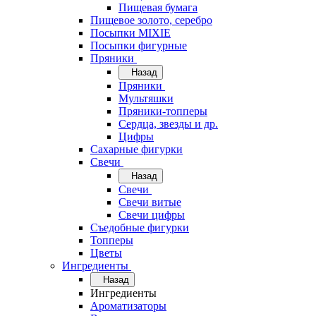
Пищевая бумага
Пищевое золото, серебро
Посыпки MIXIE
Посыпки фигурные
Пряники
Назад
Пряники
Мультяшки
Пряники-топперы
Сердца, звезды и др.
Цифры
Сахарные фигурки
Свечи
Назад
Свечи
Свечи витые
Свечи цифры
Съедобные фигурки
Топперы
Цветы
Ингредиенты
Назад
Ингредиенты
Ароматизаторы