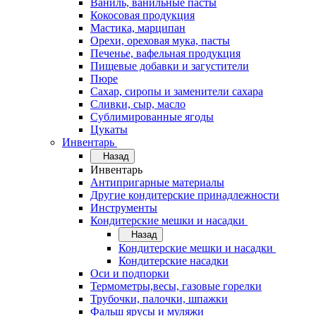
Ваниль, ванильные пасты
Кокосовая продукция
Мастика, марципан
Орехи, ореховая мука, пасты
Печенье, вафельная продукция
Пищевые добавки и загустители
Пюре
Сахар, сиропы и заменители сахара
Сливки, сыр, масло
Сублимированные ягоды
Цукаты
Инвентарь
Назад
Инвентарь
Антипригарные материалы
Другие кондитерские принадлежности
Инструменты
Кондитерские мешки и насадки
Назад
Кондитерские мешки и насадки
Кондитерские насадки
Оси и подпорки
Термометры,весы, газовые горелки
Трубочки, палочки, шпажки
Фальш ярусы и муляжи