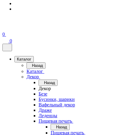
0
0
Каталог
Назад
Каталог
Декор
Назад
Декор
Безе
Бусинки, шарики
Вафельный декор
Драже
Леденцы
Пищевая печать
Назад
Пищевая печать