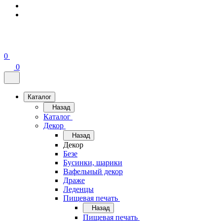
0
0
Каталог
Назад
Каталог
Декор
Назад
Декор
Безе
Бусинки, шарики
Вафельный декор
Драже
Леденцы
Пищевая печать
Назад
Пищевая печать