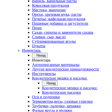
Ваниль, ванильные пасты
Кокосовая продукция
Мастика, марципан
Орехи, ореховая мука, пасты
Печенье, вафельная продукция
Пищевые добавки и загустители
Пюре
Сахар, сиропы и заменители сахара
Сливки, сыр, масло
Сублимированные ягоды
Цукаты
Инвентарь
Назад
Инвентарь
Антипригарные материалы
Другие кондитерские принадлежности
Инструменты
Кондитерские мешки и насадки
Назад
Кондитерские мешки и насадки
Кондитерские насадки
Оси и подпорки
Термометры,весы, газовые горелки
Трубочки, палочки, шпажки
Фальш ярусы и муляжи