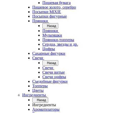
Пищевая бумага
Пищевое золото, серебро
Посыпки MIXIE
Посыпки фигурные
Пряники
Назад
Пряники
Мультяшки
Пряники-топперы
Сердца, звезды и др.
Цифры
Сахарные фигурки
Свечи
Назад
Свечи
Свечи витые
Свечи цифры
Съедобные фигурки
Топперы
Цветы
Ингредиенты
Назад
Ингредиенты
Ароматизаторы