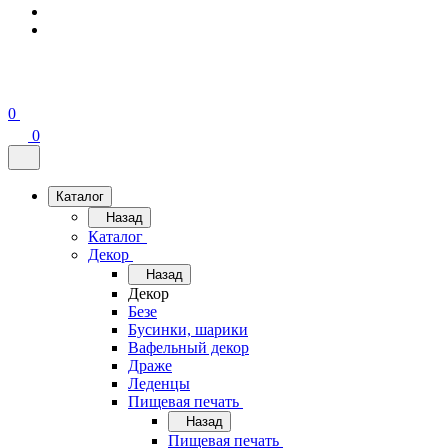
0
0
Каталог
Назад
Каталог
Декор
Назад
Декор
Безе
Бусинки, шарики
Вафельный декор
Драже
Леденцы
Пищевая печать
Назад
Пищевая печать