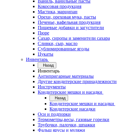
Ваниль, ванильные пасты
Кокосовая продукция
Мастика, марципан
Орехи, ореховая мука, пасты
Печенье, вафельная продукция
Пищевые добавки и загустители
Пюре
Сахар, сиропы и заменители сахара
Сливки, сыр, масло
Сублимированные ягоды
Цукаты
Инвентарь
Назад
Инвентарь
Антипригарные материалы
Другие кондитерские принадлежности
Инструменты
Кондитерские мешки и насадки
Назад
Кондитерские мешки и насадки
Кондитерские насадки
Оси и подпорки
Термометры,весы, газовые горелки
Трубочки, палочки, шпажки
Фальш ярусы и муляжи