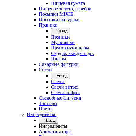
Пищевая бумага
Пищевое золото, серебро
Посыпки MIXIE
Посыпки фигурные
Пряники
Назад
Пряники
Мультяшки
Пряники-топперы
Сердца, звезды и др.
Цифры
Сахарные фигурки
Свечи
Назад
Свечи
Свечи витые
Свечи цифры
Съедобные фигурки
Топперы
Цветы
Ингредиенты
Назад
Ингредиенты
Ароматизаторы